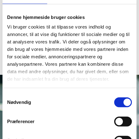
Denne hjemmeside bruger cookies
Vi bruger cookies til at tilpasse vores indhold og
annoncer, til at vise dig funktioner til sociale medier og til
Relaterede nyheder
at analysere vores trafik. Vi deler også oplysninger om
din brug af vores hjemmeside med vores partnere inden
for sociale medier, annonceringspartnere og
analysepartnere. Vores partnere kan kombinere disse
data med andre oplysninger, du har givet dem, eller som
de har indsamlet fra din brug af deres tjenester.
Samtykkevalg
Nødvendig
EXODRAFT ENERGY
Præferencer
Hos Exodraft er intet