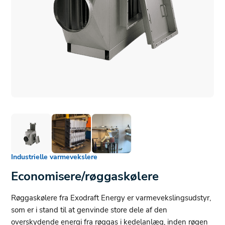
Industrielle varmevekslere
Economisere/røggaskølere
Røggaskølere fra Exodraft Energy er varmevekslingsudstyr,
som er i stand til at genvinde store dele af den
overskydende energi fra røggas i kedelanlæg, inden røgen