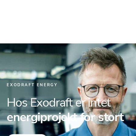
Luft-luft varmevekslere
EXODRAFT ENERGY
Hos Exodraft er intet
energiprojekt for stort