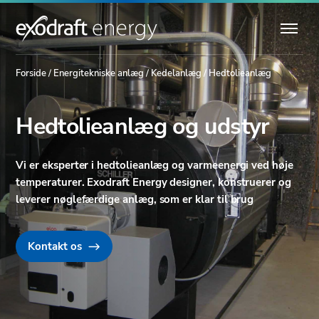
Forside
/
Energitekniske anlæg
/
Kedelanlæg
/
Hedtolieanlæg
Hedtolieanlæg og udstyr
Vi er eksperter i hedtolieanlæg og varmeenergi ved høje
temperaturer. Exodraft Energy designer, konstruerer og
leverer nøglefærdige anlæg, som er klar til brug
Kontakt os