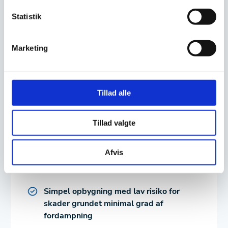
og kræver ikke samme eftersyn og
Statistik
godkendelse til sammenligning med et
dampanlæg.
Marketing
Tillad alle
Fordele ved et hedtolieanlæg
Tillad valgte
Opnår høje temperaturer, velegnet til
Afvis
applikationer, som kræver præcis
varmekontrol
Simpel opbygning med lav risiko for
skader grundet minimal grad af
fordampning