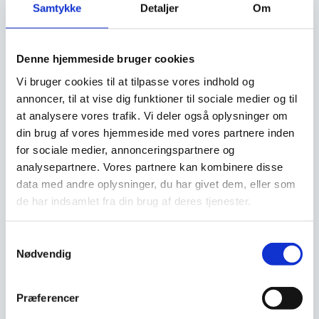
kontrol over dine
Samtykke
Detaljer
Om
varmeprocesser
Denne hjemmeside bruger cookies
Vi bruger cookies til at tilpasse vores indhold og
annoncer, til at vise dig funktioner til sociale medier og til
Drift og proces
at analysere vores trafik. Vi deler også oplysninger om
din brug af vores hjemmeside med vores partnere inden
for sociale medier, annonceringspartnere og
analysepartnere. Vores partnere kan kombinere disse
Termisk olie opvarmes til høje
data med andre oplysninger, du har givet dem, eller som
temperaturer og opbevares i en isoleret
de har indsamlet fra din brug af deres tjenester.
tank
Samtykkevalg
Den opvarmede olie cirkulerer gennem et
Nødvendig
kredsløb
Velegnet til opvarmning af processer der
Præferencer
kræver meget høje driftstemperaturer,