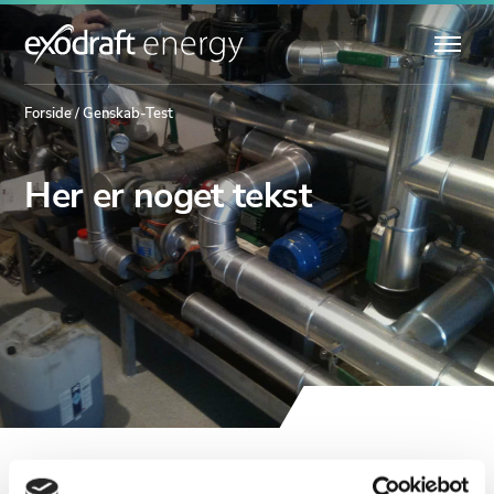
Forside
/
Genskab-Test
Her er noget tekst